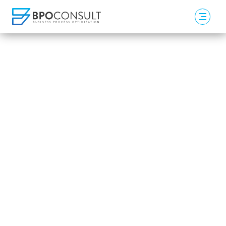
Mehr Effizienz. Mehr Compliance. Mehr
Zukunft.E-Invoicing und Automatisierung auf
Basis von SAP.
Besuchen Sie unser aktuelles E-Invoicing-
Webniar
am Donnerstag, den 21.05.2026 um 10.00 Uhr.
MISSION:
E-INVOICING
!
Gute Entscheidung 👍
Zum Webinar →