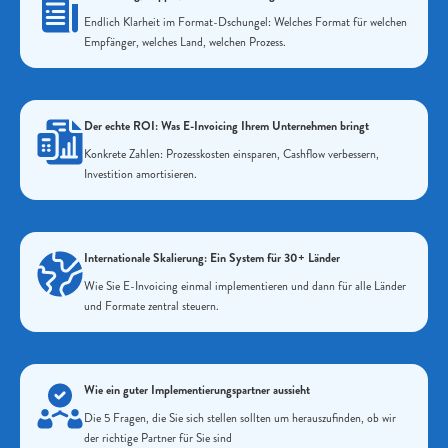
Endlich Klarheit im Format-Dschungel: Welches Format für welchen
Empfänger, welches Land, welchen Prozess.
Der echte ROI: Was E-Invoicing Ihrem Unternehmen bringt
Konkrete Zahlen: Prozesskosten einsparen, Cashflow verbessern,
Investition amortisieren.
Internationale Skalierung: Ein System für 30+ Länder
Wie Sie E-Invoicing einmal implementieren und dann für alle Länder
und Formate zentral steuern.
Wie ein guter Implementierungspartner aussieht
Die 5 Fragen, die Sie sich stellen sollten um herauszufinden, ob wir
der richtige Partner für Sie sind