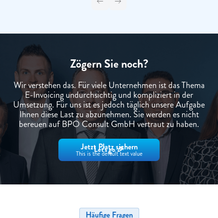
Zögern Sie noch?
Wir verstehen das. Für viele Unternehmen ist das Thema
E-Invoicing undurchsichtig und kompliziert in der
Umsetzung. Für uns ist es jedoch täglich unsere Aufgabe
Ihnen diese Last zu abzunehmen. Sie werden es nicht
bereuen auf BPO Consult GmbH vertraut zu haben.
Jetzt Platz sichern
Let's go 🎉
This is the default text value
Häufige Fragen