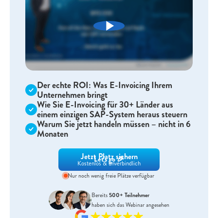
Der echte ROI: Was E-Invoicing Ihrem
Unternehmen bringt
Wie Sie E-Invoicing für 30+ Länder aus
einem einzigen SAP-System heraus steuern
Warum Sie jetzt handeln müssen – nicht in 6
Monaten
Jetzt Platz sichern
Let's go 🎉
Kostenlos & unverbindlich
Nur noch wenig freie Plätze verfügbar
Bereits
500+ Teilnehmer
haben sich das Webinar angesehen