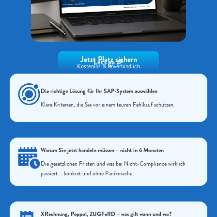
Jetzt Platz sichern
Let's go 🎉
Kostenlos & unverbindlich
Die richtige Lösung für Ihr SAP-System auswählen
Klare Kriterien, die Sie vor einem teuren Fehlkauf schützen.
Warum Sie jetzt handeln müssen – nicht in 6 Monaten
Die gesetzlichen Fristen und was bei Nicht-Compliance wirklich
passiert – konkret und ohne Panikmache.
XRechnung, Peppol, ZUGFeRD – was gilt wann und wo?