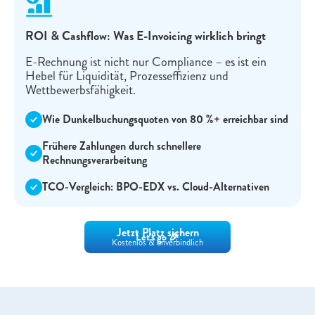
ROI & Cashflow: Was E-Invoicing wirklich bringt
E-Rechnung ist nicht nur Compliance – es ist ein
Hebel für Liquidität, Prozesseffizienz und
Wettbewerbsfähigkeit.
Wie Dunkelbuchungsquoten von 80 %+ erreichbar sind
Frühere Zahlungen durch schnellere
Rechnungsverarbeitung
TCO-Vergleich: BPO-EDX vs. Cloud-Alternativen
Jetzt Platz sichern
Let's go 🎉
Kostenlos & unverbindlich