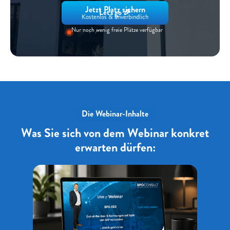
Jetzt Platz sichern
Let's go 🎉
Kostenlos & unverbindlich
Nur noch wenig freie Plätze verfügbar
Die Webinar-Inhalte
Was Sie sich von dem Webinar konkret
erwarten dürfen: