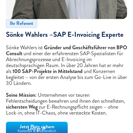
Ihr Referent
Sönke Wahlers –SAP
E-Invoicing
Experte
Sönke Wahlers ist
Gründer und Geschäftsführer von BPO
Consult
und einer der erfahrensten SAP-Spezialisten für
Abrechnungsprozesse und E-Invoicing im
deutschsprachigen Raum. In über 20 Jahren hat er mehr
als
100 SAP-Projekte in Mittelstand
und Konzernen
begleitet – von der ersten Analyse bis zum Go-Live in über
30 Ländern.
Seine Mission:
Unternehmen vor teuren
Fehlentscheidungen bewahren und ihnen den schnellsten,
sichersten Weg
zur E-Rechnungspflicht zeigen – ohne
Lock-in, ohne IT-Chaos, ohne versteckte Kosten.
Jetzt Platz sichern
Let's go 🎉
Kostenlos & unverbindlich