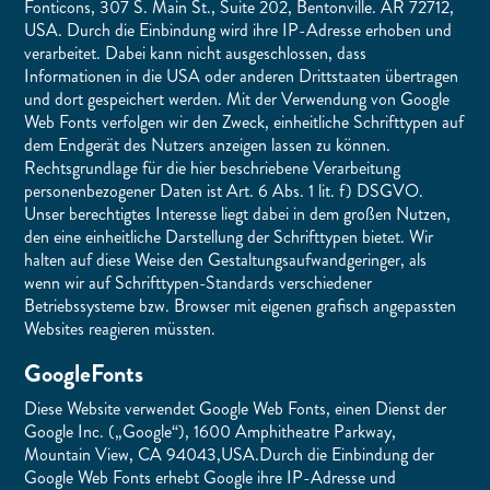
Fonticons, 307 S. Main St., Suite 202, Bentonville. AR 72712,
USA. Durch die Einbindung wird ihre IP-Adresse erhoben und
verarbeitet. Dabei kann nicht ausgeschlossen, dass
Informationen in die USA oder anderen Drittstaaten übertragen
und dort gespeichert werden. Mit der Verwendung von Google
Web Fonts verfolgen wir den Zweck, einheitliche Schrifttypen auf
dem Endgerät des Nutzers anzeigen lassen zu können.
Rechtsgrundlage für die hier beschriebene Verarbeitung
personenbezogener Daten ist Art. 6 Abs. 1 lit. f) DSGVO.
Unser berechtigtes Interesse liegt dabei in dem großen Nutzen,
den eine einheitliche Darstellung der Schrifttypen bietet. Wir
halten auf diese Weise den Gestaltungsaufwandgeringer, als
wenn wir auf Schrifttypen-Standards verschiedener
Betriebssysteme bzw. Browser mit eigenen grafisch angepassten
Websites reagieren müssten.
GoogleFonts
Diese Website verwendet Google Web Fonts, einen Dienst der
Google Inc. („Google“), 1600 Amphitheatre Parkway,
Mountain View, CA 94043,USA.Durch die Einbindung der
Google Web Fonts erhebt Google ihre IP-Adresse und