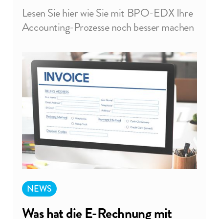
May 10, 2023
Lesen Sie hier wie Sie mit BPO-EDX Ihre
So geht E-Invoicing auf Basis SAP
Accounting-Prozesse noch besser machen
mit BPO-EDX.
NEWS
Was hat die E-Rechnung mit