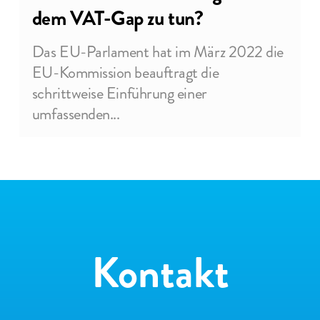
dem VAT-Gap zu tun?
May 9, 2023
Das EU-Parlament hat im März 2022 die
Was hat die E-Rechnung mit dem
EU-Kommission beauftragt die
VAT-GAP zu tun?
schrittweise Einführung einer
umfassenden...
Kontakt